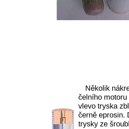
Několik nákr
čelního motoru 
vlevo tryska zbl
černě eprosin. 
trysky ze šroub