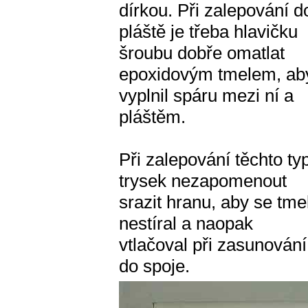
dírkou. Při zalepování d
pláště je třeba hlavičku
šroubu dobře omatlat
epoxidovým tmelem, ab
vyplnil spáru mezi ní a
pláštěm.
Při zalepování těchto ty
trysek nezapomenout
srazit hranu, aby se tme
nestíral a naopak
vtlačoval při zasunování
do spoje.