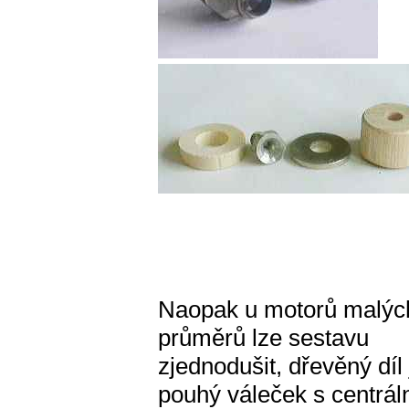
Naopak u motorů malýc
průměrů lze sestavu
zjednodušit, dřevěný díl 
pouhý váleček s centrál