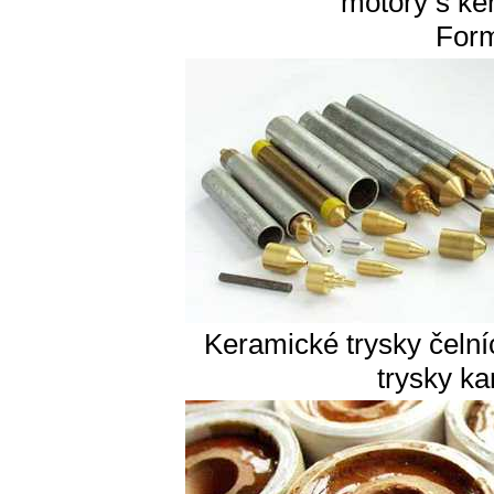
motory s ke
Form
Keramické trysky čeln
trysky k