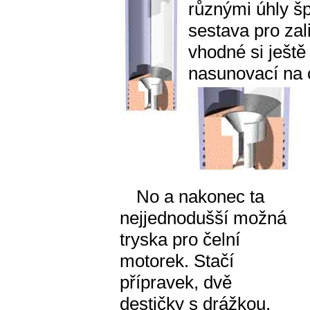
různými úhly š
sestava pro zal
vhodné si ještě
nasunovací na c
No a nakonec ta
nejjednodušší možná
tryska pro čelní
motorek. Stačí
přípravek, dvě
destičky s drážkou,