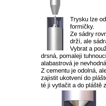
Trysku lze od
formičky.
Ze sádry rov
drží, ale sád
Vybrat a použ
drsná, pomaleji tuhnouc
alabastrová je nevhodná
Z cementu je odolná, ale
zajistit ukotvení do pláš
té ji vytlačit a do pláště