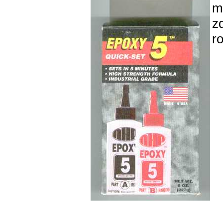
m
z
ro