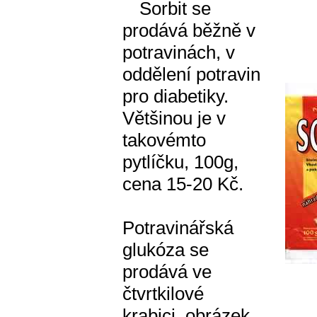
Sorbit se
prodává běžně v
potravinách, v
oddělení potravin
pro diabetiky.
Většinou je v
takovémto
pytlíčku, 100g,
cena 15-20 Kč.
Potravinářská
glukóza se
prodává ve
čtvrtkilové
krabici, obrázek