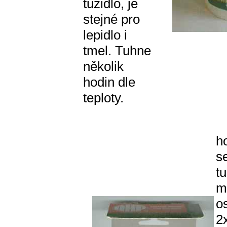
tužidlo, je
stejné pro
lepidlo i
tmel. Tuhne
několik
hodin dle
teploty.
h
s
tu
m
o
2