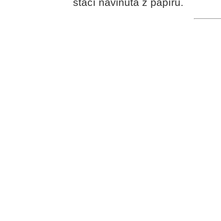
stačí navinutá z papíru.